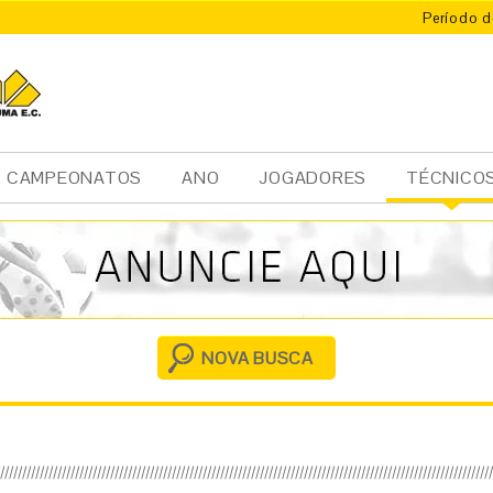
Período d
CAMPEONATOS
ANO
JOGADORES
TÉCNICO
Ini
cia
l
NOVA BUSCA