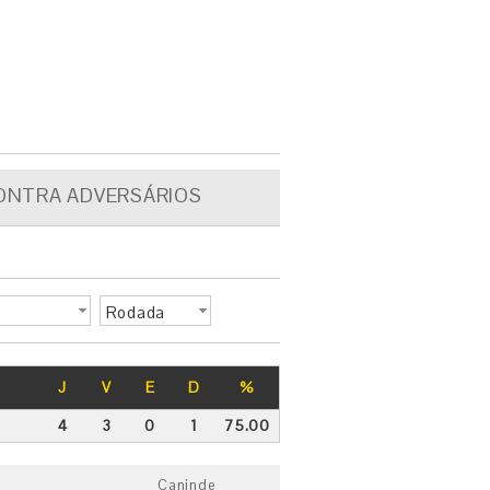
ONTRA ADVERSÁRIOS
Rodada
J
V
E
D
%
4
3
0
1
75.00
Caninde