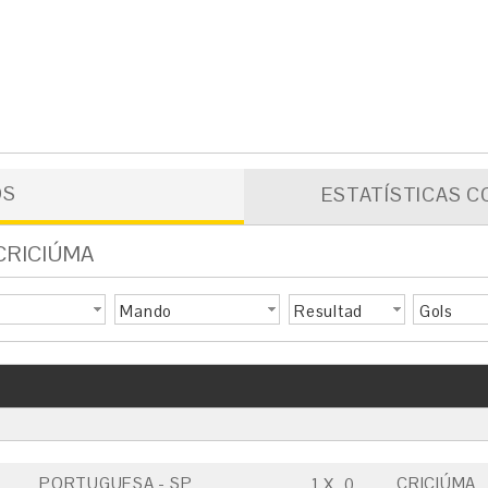
OS
ESTATÍSTICAS C
 CRICIÚMA
Mando
Resultad
Gols
o
PORTUGUESA - SP
CRICIÚMA
1
X
0