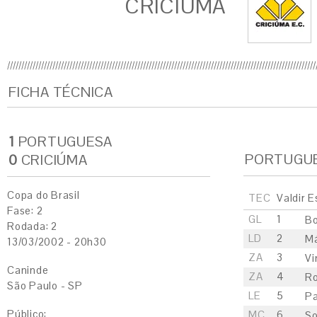
CRICIÚMA
FICHA TÉCNICA
1
PORTUGUESA
PORTUGU
0
CRICIÚMA
Copa do Brasil
TEC
Valdir 
Fase: 2
GL
1
B
Rodada: 2
LD
2
Má
13/03/2002 - 20h30
ZA
3
Vi
Caninde
ZA
4
Ro
São Paulo - SP
LE
5
Pa
Público:
MC
6
S