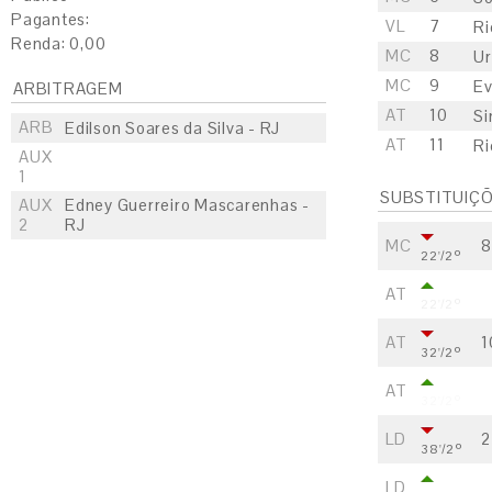
Pagantes:
VL
7
Ri
Renda: 0,00
MC
8
Ur
MC
9
Ev
ARBITRAGEM
AT
10
Si
ARB
Edilson Soares da Silva - RJ
AT
11
Ri
AUX
1
SUBSTITUIÇ
AUX
Edney Guerreiro Mascarenhas -
2
RJ
MC
8
22'/2º
AT
22'/2º
AT
1
32'/2º
AT
32'/2º
LD
2
38'/2º
LD