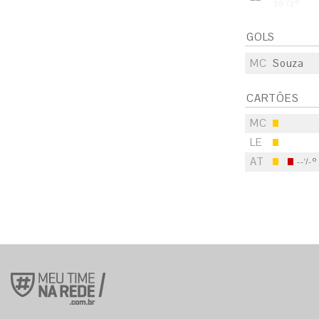
38'/2º
GOLS
MC
Souza
CARTÕES
MC
LE
AT
--'/-º
S
E
S
E
S