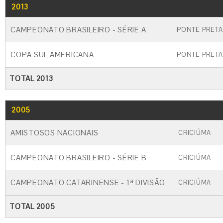
2013
GO
CARTÃO AMARELO
CARTÃO VERME
CAMPEONATO BRASILEIRO - SÉRIE A
PONTE PRETA
COPA SUL AMERICANA
PONTE PRETA
TOTAL 2013
2005
GO
CARTÃO AMARELO
CARTÃO VERM
AMISTOSOS NACIONAIS
CRICIÚMA
CAMPEONATO BRASILEIRO - SÉRIE B
CRICIÚMA
CAMPEONATO CATARINENSE - 1ª DIVISÃO
CRICIÚMA
TOTAL 2005