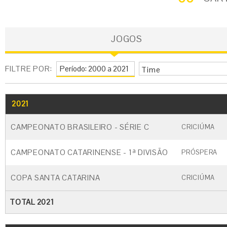
JOGOS
FILTRE POR:
Time
2021
GO
CARTÃO AMARELO
CARTÃO VERM
CAMPEONATO BRASILEIRO - SÉRIE C
CRICIÚMA
CAMPEONATO CATARINENSE - 1ª DIVISÃO
PRÓSPERA
COPA SANTA CATARINA
CRICIÚMA
TOTAL 2021