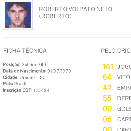
ROBERTO VOLPATO NETO
(ROBERTO)
FICHA TÉCNICA
PELO CRI
Posição:
Goleiro (GL)
161
JOG
Data de Nascimento:
01/07/1979
64
VITÓ
Cidade:
Orleans - SC
País:
Brasil
42
EMP
Inscrição CBF:
135494
55
DER
00
GOL
06
CAR
00
CAR