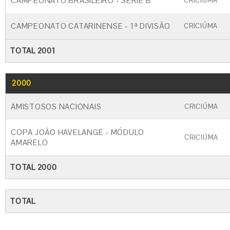
CAMPEONATO BRASILEIRO - SÉRIE B
CRICIÚMA
CAMPEONATO CATARINENSE - 1ª DIVISÃO
CRICIÚMA
TOTAL 2001
2000
GO
CARTÃO AMARELO
CARTÃO VERM
AMISTOSOS NACIONAIS
CRICIÚMA
COPA JOÃO HAVELANGE - MÓDULO
CRICIÚMA
AMARELO
TOTAL 2000
TOTAL