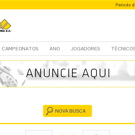
Período d
X
ÚMA
CAMPEONATOS
ANO
JOGADORES
TÉCNICO
NOVA BUSCA