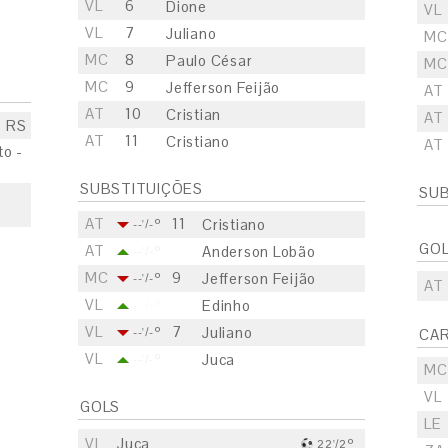
VL
6
Dione
VL
VL
7
Juliano
MC
MC
8
Paulo César
MC
MC
9
Jefferson Feijão
AT
AT
10
Cristian
AT
- RS
AT
11
Cristiano
AT
o -
SUBSTITUIÇÕES
SUB
AT
11
Cristiano
--'/-º
GO
AT
Anderson Lobão
--'/-º
MC
9
Jefferson Feijão
--'/-º
AT
VL
Edinho
--'/-º
VL
7
Juliano
--'/-º
CA
VL
Juca
--'/-º
MC
VL
GOLS
LE
VL
Juca
22'/2º