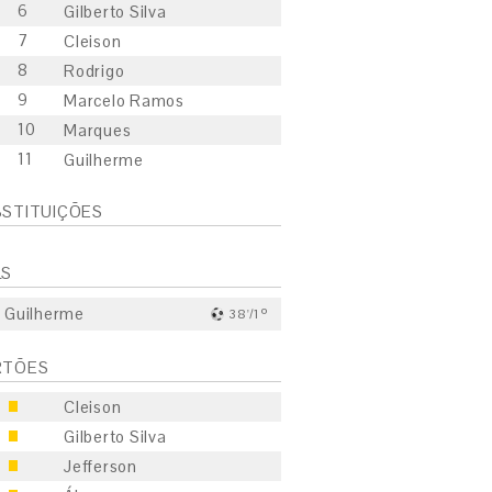
6
Gilberto Silva
7
Cleison
8
Rodrigo
9
Marcelo Ramos
10
Marques
11
Guilherme
STITUIÇÕES
LS
Guilherme
38'/1º
RTÕES
Cleison
Gilberto Silva
Jefferson