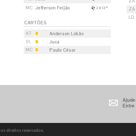
ZA
MC
Jefferson Feijão
24'/2º
ZA
LD
CARTÕES
AT
Anderson Lobão
VL
Juca
MC
Paulo César
S
E
S
Ajude
Entre
E
S
E
s direitos reservados.