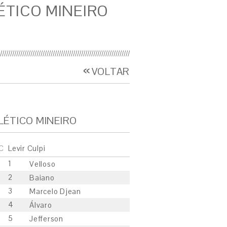
ÉTICO MINEIRO
VOLTAR
LÉTICO MINEIRO
C
Levir Culpi
1
Velloso
2
Baiano
3
Marcelo Djean
4
Álvaro
5
Jefferson