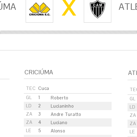
X
ÚMA
ATL
CRICIÚMA
AT
TEC
Cuca
TE
GL
1
Roberto
GL
LD
2
Lucianinho
LD
ZA
3
Andre Turatto
ZA
ZA
4
Luciano
ZA
LE
5
Alonso
LE