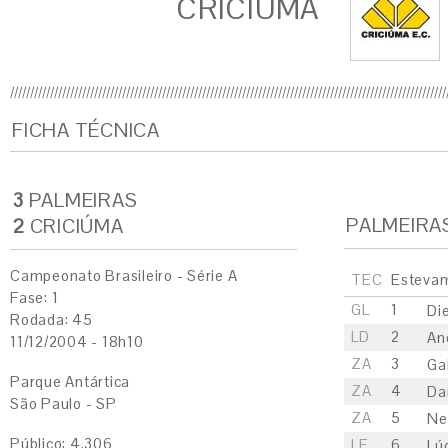
CRICIÚMA
FICHA TÉCNICA
3
PALMEIRAS
PALMEIRA
2
CRICIÚMA
Campeonato Brasileiro - Série A
TEC
Esteva
Fase: 1
GL
1
Di
Rodada: 45
LD
2
An
11/12/2004 - 18h10
ZA
3
Ga
Parque Antártica
ZA
4
Da
São Paulo - SP
ZA
5
N
Público: 4.306
LE
6
Lú