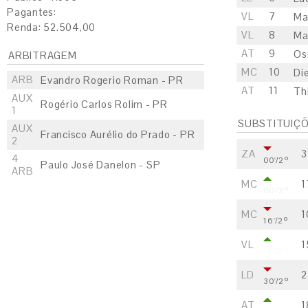
Pagantes:
VL
7
Ma
Renda: 52.504,00
VL
8
Ma
AT
9
Os
ARBITRAGEM
MC
10
Di
ARB
Evandro Rogerio Roman - PR
AT
11
Th
AUX
Rogério Carlos Rolim - PR
1
SUBSTITUIÇ
AUX
Francisco Aurélio do Prado - PR
2
ZA
3
4
00'/2º
Paulo José Danelon - SP
ARB
MC
1
00'/2º
MC
1
16'/2º
VL
1
16'/2º
LD
2
30'/2º
AT
1