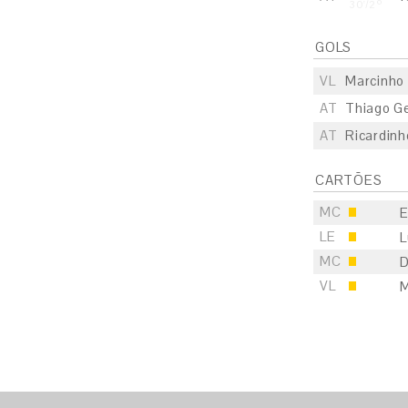
30'/2º
GOLS
VL
Marcinho 
AT
Thiago Ge
AT
Ricardinh
CARTÕES
MC
E
LE
L
S
MC
D
E
VL
M
S
E
S