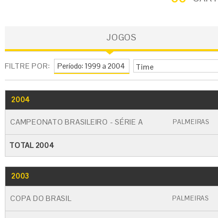
JOGOS
FILTRE POR:
Time
2004
GO
CARTÃO AMARELO
CARTÃO VERME
CAMPEONATO BRASILEIRO - SÉRIE A
PALMEIRAS
TOTAL 2004
2003
GO
CARTÃO AMARELO
CARTÃO VERME
COPA DO BRASIL
PALMEIRAS