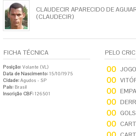
CLAUDECIR APARECIDO DE AGUIA
(CLAUDECIR)
FICHA TÉCNICA
PELO CRI
Posição:
Volante (VL)
00
JOG
Data de Nascimento:
15/10/1975
00
VITÓ
Cidade:
Agudos - SP
País:
Brasil
00
EMP
Inscrição CBF:
126501
00
DER
00
GOLS
00
CART
00
CART