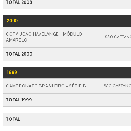
TOTAL 2003
2000
GO
CARTÃO AMARELO
CARTÃO VERM
COPA JOÃO HAVELANGE - MÓDULO
SÃO CAETAN
AMARELO
TOTAL 2000
1999
GO
CARTÃO AMARELO
CARTÃO VERME
CAMPEONATO BRASILEIRO - SÉRIE B
SÃO CAETAN
TOTAL 1999
TOTAL