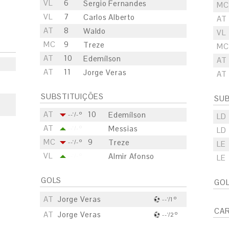
VL
6
Sergio Fernandes
MC
VL
7
Carlos Alberto
AT
AT
8
Waldo
VL
MC
9
Treze
MC
AT
10
Edemílson
AT
AT
11
Jorge Veras
AT
SUBSTITUIÇÕES
SUB
AT
10
Edemílson
--'/-º
LD
AT
Messias
--'/-º
LD
MC
9
Treze
--'/-º
LE
VL
Almir Afonso
--'/-º
LE
GOLS
GO
AT
Jorge Veras
--'/1º
CA
AT
Jorge Veras
--'/2º