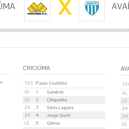
X
ÚMA
AVA
CRICIÚMA
AV
ão
TEC
Paulo Coutinho
TE
GL
1
Sandrini
GL
LD
2
Chiquinho
LD
ZA
3
Silvio Laguna
ZA
ZA
4
Jorge Scott
ZA
LE
5
Gilmar
LE