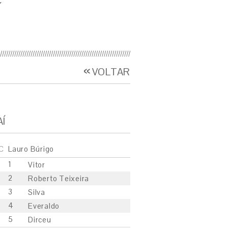
Í
VOLTAR
AÍ
C
Lauro Búrigo
1
Vitor
2
Roberto Teixeira
3
Silva
4
Everaldo
5
Dirceu