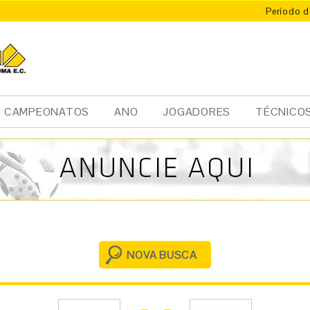
Período d
X
ÚMA
CAMPEONATOS
ANO
JOGADORES
TÉCNICO
NOVA BUSCA