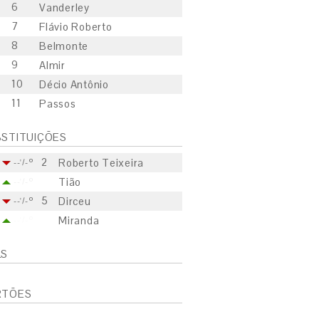
6
Vanderley
7
Flávio Roberto
8
Belmonte
9
Almir
10
Décio Antônio
11
Passos
STITUIÇÕES
2
Roberto Teixeira
--'/-º
Tião
--'/-º
5
Dirceu
--'/-º
Miranda
--'/-º
LS
RTÕES