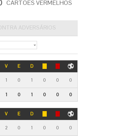
0
CARTÕES VERMELHOS
ONTRA ADVERSÁRIOS
V
E
D
1
0
1
0
0
0
1
0
1
0
0
0
V
E
D
2
0
1
0
0
0