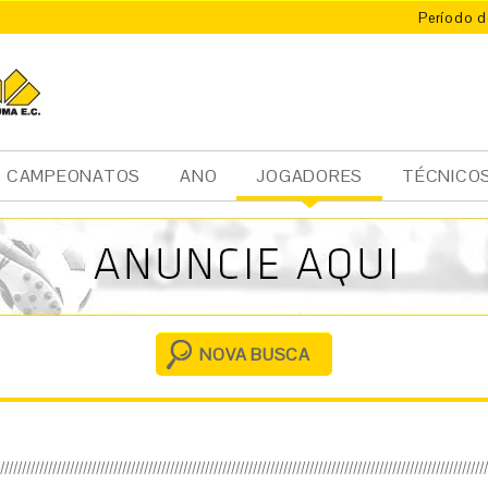
Período d
CAMPEONATOS
ANO
JOGADORES
TÉCNICO
Ini
cia
l
NOVA BUSCA