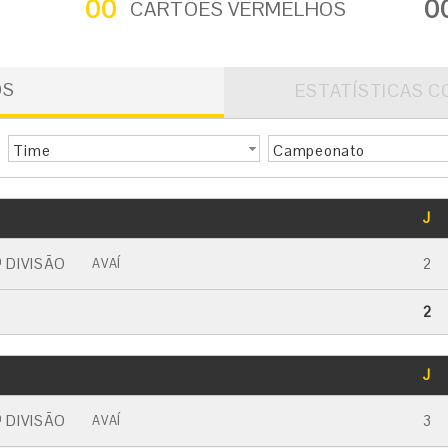
00
0
CARTÕES VERMELHOS
OS
ESTATÍSTICAS C
Time
Campeonato
GOLS
J
CARTÃO AMARELO
CARTÃO VERMELHO
 DIVISÃO
2
AVAÍ
2
GOLS
J
CARTÃO AMARELO
CARTÃO VERMELHO
 DIVISÃO
3
AVAÍ