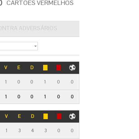
0
CARTÕES VERMELHOS
ONTRA ADVERSÁRIOS
V
E
D
1
0
0
1
0
0
1
0
0
1
0
0
V
E
D
1
3
4
3
0
0