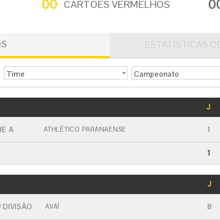
00
0
CARTÕES VERMELHOS
OS
ESTATÍSTICAS C
Time
Campeonato
GOLS
J
CARTÃO AMARELO
CARTÃO VERMELHO
IE A
1
ATHLÉTICO PARANAENSE
1
GOLS
J
CARTÃO AMARELO
CARTÃO VERMELHO
 DIVISÃO
8
AVAÍ