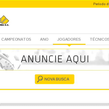
Período d
CAMPEONATOS
ANO
JOGADORES
TÉCNICO
Ini
cia
l
NOVA BUSCA