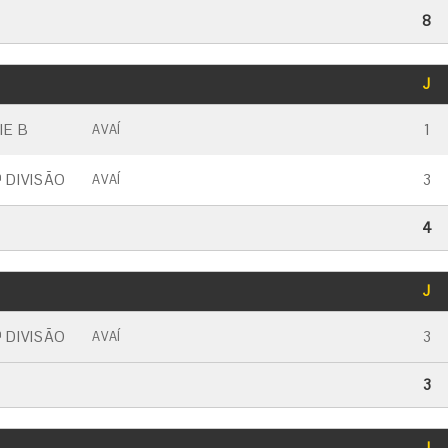
8
GOLS
J
CARTÃO AMARELO
CARTÃO VERMELHO
IE B
1
AVAÍ
 DIVISÃO
3
AVAÍ
4
GOLS
J
CARTÃO AMARELO
CARTÃO VERMELHO
 DIVISÃO
3
AVAÍ
3
GOLS
J