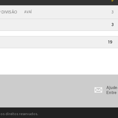
CARTÃO AMARELO
CARTÃO VERMELHO
 DIVISÃO
3
AVAÍ
3
19
Ajude
Entre
s direitos reservados.