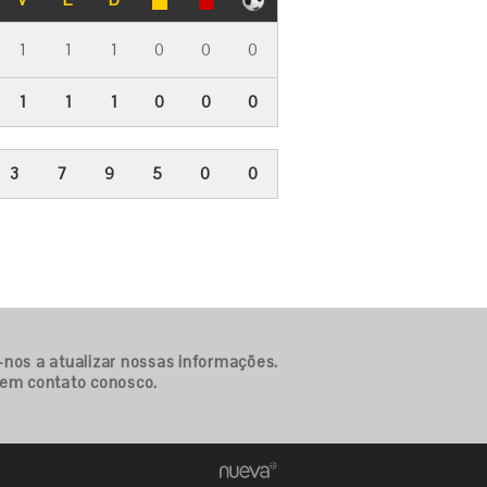
1
1
1
0
0
0
1
1
1
0
0
0
3
7
9
5
0
0
-nos a atualizar nossas informações.
 em contato conosco.