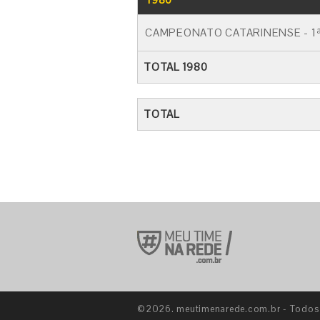
CAMPEONATO CATARINENSE - 1ª
TOTAL 1980
TOTAL
©2026. meutimenarede.com.br - Todos o