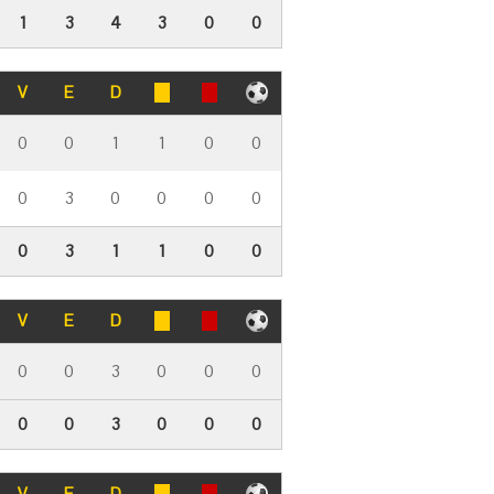
1
3
4
3
0
0
V
E
D
0
0
1
1
0
0
0
3
0
0
0
0
0
3
1
1
0
0
V
E
D
0
0
3
0
0
0
0
0
3
0
0
0
V
E
D