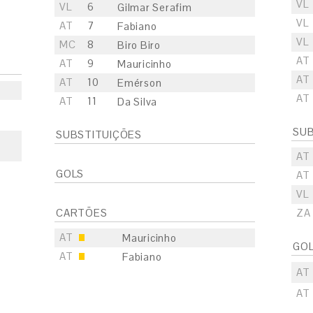
VL
VL
6
Gilmar Serafim
VL
AT
7
Fabiano
VL
MC
8
Biro Biro
AT
AT
9
Mauricinho
AT
AT
10
Emérson
AT
AT
11
Da Silva
SUB
SUBSTITUIÇÕES
AT
GOLS
AT
VL
CARTÕES
ZA
AT
Mauricinho
GO
AT
Fabiano
AT
AT