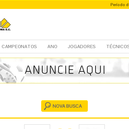
Período d
X
ÚMA
CAMPEONATOS
ANO
JOGADORES
TÉCNICO
NOVA BUSCA