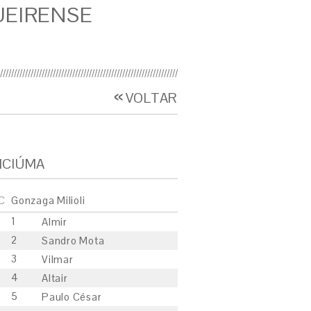
UEIRENSE
VOLTAR
ICIÚMA
C
Gonzaga Milioli
1
Almir
2
Sandro Mota
3
Vilmar
4
Altair
5
Paulo César