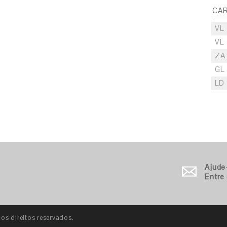
CA
VL
VL
ZA
GL
LD
Ajude
Entre
s direitos reservados.