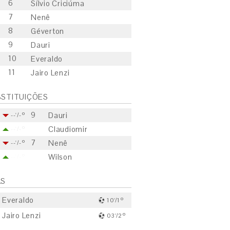
6
Sílvio Criciúma
7
Nenê
8
Géverton
9
Dauri
10
Everaldo
11
Jairo Lenzi
STITUIÇÕES
9
Dauri
--'/-º
Claudiomir
--'/-º
7
Nenê
--'/-º
Wilson
--'/-º
LS
Everaldo
10'/1º
Jairo Lenzi
03'/2º