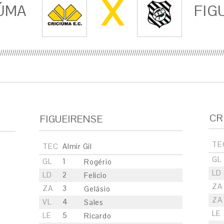
X
ÚMA
FIG
CR
FIGUEIRENSE
TE
TEC
Almir Gil
GL
GL
1
Rogério
LD
LD
2
Felicio
ZA
ZA
3
Gelásio
ZA
VL
4
Sales
LE
LE
5
Ricardo