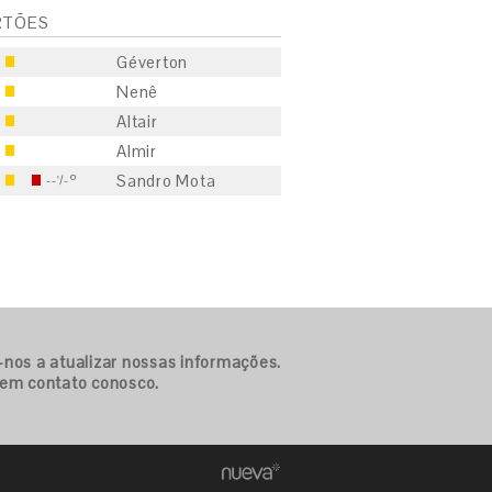
RTÕES
Géverton
Nenê
Altair
Almir
Sandro Mota
--'/-º
S
E
-nos a atualizar nossas informações.
S
 em contato conosco.
E