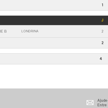
1
GOLS
J
CARTÃO AMARELO
CARTÃO VERMELHO
IE B
2
LONDRINA
2
4
Ajude
Entre