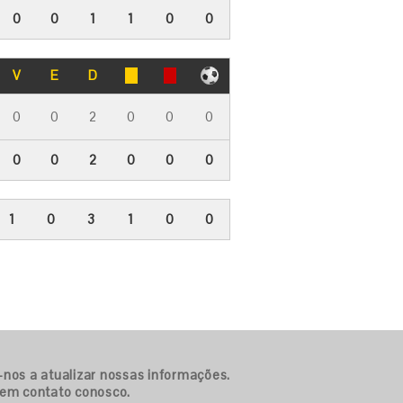
0
0
1
1
0
0
V
E
D
0
0
2
0
0
0
0
0
2
0
0
0
1
0
3
1
0
0
-nos a atualizar nossas informações.
 em contato conosco.