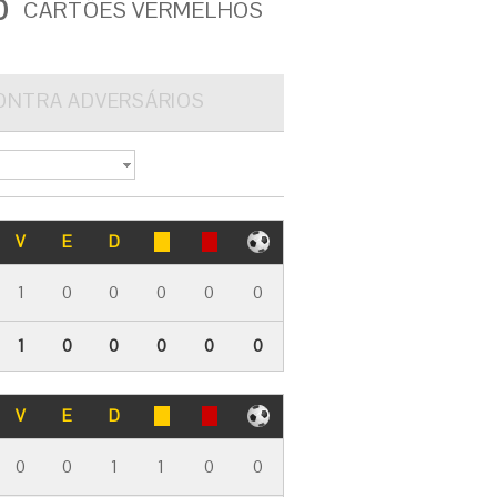
0
CARTÕES VERMELHOS
ONTRA ADVERSÁRIOS
V
E
D
1
0
0
0
0
0
1
0
0
0
0
0
V
E
D
0
0
1
1
0
0