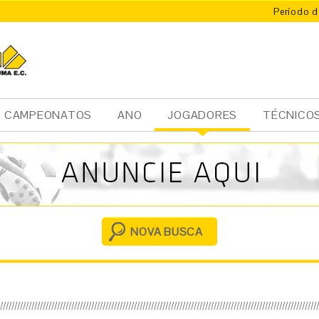
Período d
CAMPEONATOS
ANO
JOGADORES
TÉCNICO
Ini
cia
l
NOVA BUSCA