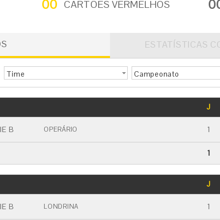
00
0
CARTÕES VERMELHOS
OS
ESTATÍSTICAS C
Time
Campeonato
GOLS
J
CARTÃO AMARELO
CARTÃO VERMELHO
IE B
1
OPERÁRIO
1
GOLS
J
CARTÃO AMARELO
CARTÃO VERMELHO
IE B
1
LONDRINA