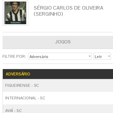
SÉRGIO CARLOS DE OLIVEIRA
(SERGINHO)
JOGOS
FILTRE POR:
Adversário
Letr
a
G
CARTÃO AMARELO
CARTÃO VERM
ADVERSÁRIO
FIGUEIRENSE - SC
INTERNACIONAL - SC
AVAÍ - SC