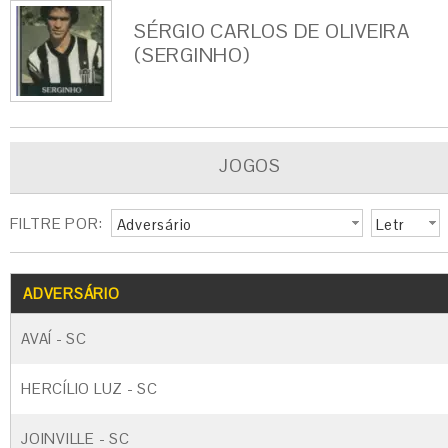
SÉRGIO CARLOS DE OLIVEIRA
(SERGINHO)
JOGOS
FILTRE POR:
Adversário
Letr
a
G
CARTÃO AMARELO
CARTÃO VERM
ADVERSÁRIO
AVAÍ - SC
HERCÍLIO LUZ - SC
JOINVILLE - SC