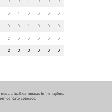
0
0
1
0
0
0
0
1
0
0
0
0
0
0
1
0
0
0
2
0
0
0
0
0
2
3
3
0
0
0
-nos a atualizar nossas informações.
 em contato conosco.