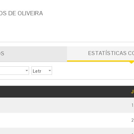
OS DE OLIVEIRA
ESTATÍSTICAS C
OS
Letr
a
GOLS
CARTÃO AMARELO
CARTÃO VERMELHO
J
1
2