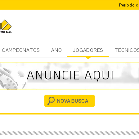
Período d
CAMPEONATOS
ANO
JOGADORES
TÉCNICO
Ini
cia
l
NOVA BUSCA