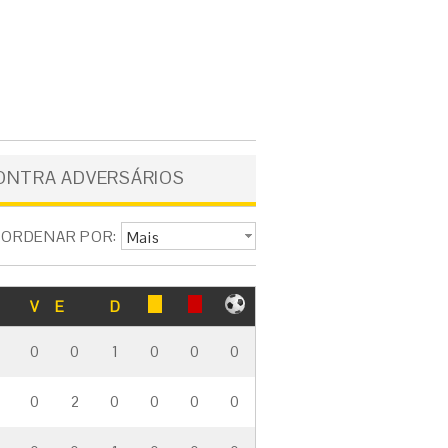
ONTRA ADVERSÁRIOS
ORDENAR POR:
Mais
vermelhos
V
E
D
0
0
1
0
0
0
0
2
0
0
0
0