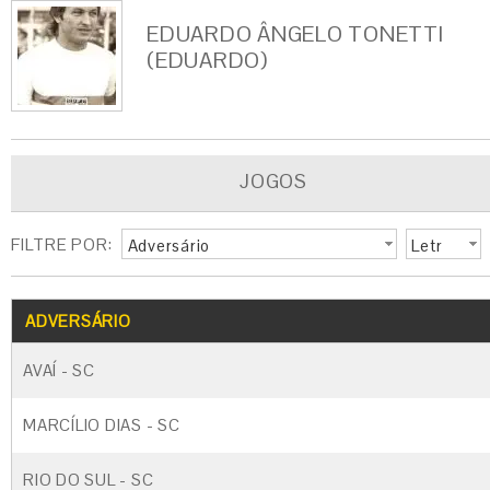
EDUARDO ÂNGELO TONETTI
(EDUARDO)
JOGOS
FILTRE POR:
Adversário
Letr
a
G
CARTÃO AMARELO
CARTÃO VERM
ADVERSÁRIO
AVAÍ - SC
MARCÍLIO DIAS - SC
RIO DO SUL - SC