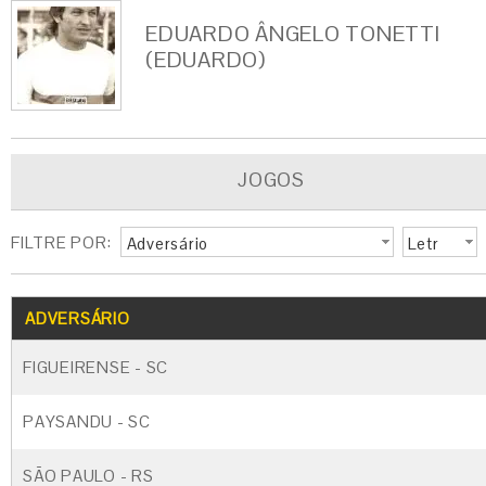
EDUARDO ÂNGELO TONETTI
(EDUARDO)
JOGOS
FILTRE POR:
Adversário
Letr
a
G
CARTÃO AMARELO
CARTÃO VERM
ADVERSÁRIO
FIGUEIRENSE - SC
PAYSANDU - SC
SÃO PAULO - RS