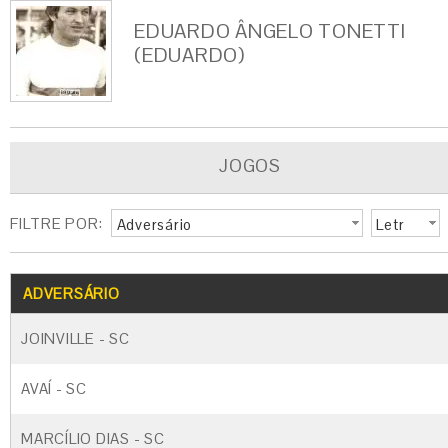
EDUARDO ÂNGELO TONETTI
(EDUARDO)
JOGOS
FILTRE POR:
Adversário
Letr
a
G
CARTÃO AMARELO
CARTÃO VERM
ADVERSÁRIO
JOINVILLE - SC
AVAÍ - SC
MARCÍLIO DIAS - SC