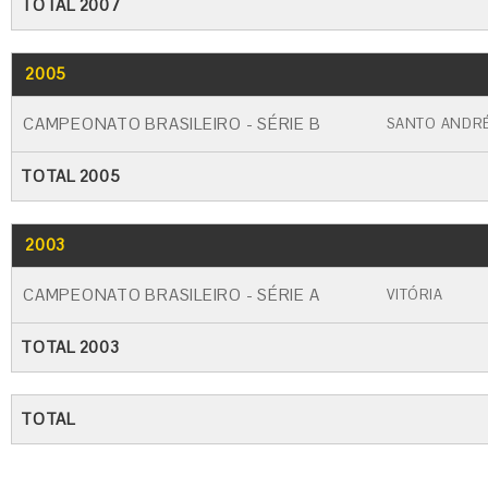
TOTAL 2007
2005
GO
CARTÃO AMARELO
CARTÃO VERME
CAMPEONATO BRASILEIRO - SÉRIE B
SANTO ANDR
TOTAL 2005
2003
GO
CARTÃO AMARELO
CARTÃO VERME
CAMPEONATO BRASILEIRO - SÉRIE A
VITÓRIA
TOTAL 2003
TOTAL