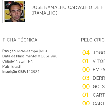
JOSE RAMALHO CARVALHO DE F
(RAMALHO)
FICHA TÉCNICA
PELO CRI
Posição:
Meio-campo (MC)
04
JOG
Data de Nascimento:
03/06/1980
01
VITÓ
Cidade:
Natal - RN
País:
Brasil
00
EMP
Inscrição CBF:
143924
03
DER
00
GOLS
01
CART
00
CART