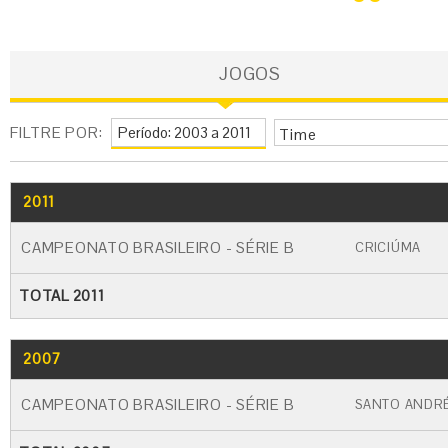
JOGOS
FILTRE POR:
Time
2011
GO
CARTÃO AMARELO
CARTÃO VERME
CAMPEONATO BRASILEIRO - SÉRIE B
CRICIÚMA
TOTAL 2011
2007
GO
CARTÃO AMARELO
CARTÃO VERME
CAMPEONATO BRASILEIRO - SÉRIE B
SANTO ANDR