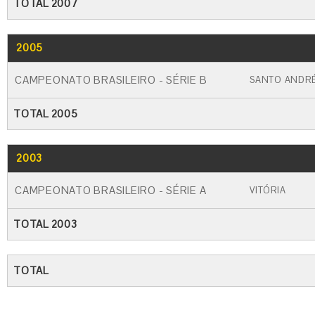
TOTAL 2007
2005
GO
CARTÃO AMARELO
CARTÃO VERME
CAMPEONATO BRASILEIRO - SÉRIE B
SANTO ANDR
TOTAL 2005
2003
GO
CARTÃO AMARELO
CARTÃO VERME
CAMPEONATO BRASILEIRO - SÉRIE A
VITÓRIA
TOTAL 2003
TOTAL