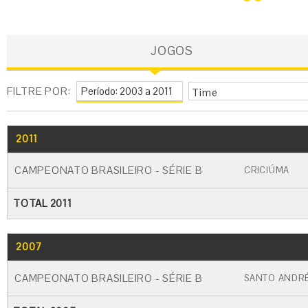
JOGOS
FILTRE POR:
Time
2011
GO
CARTÃO AMARELO
CARTÃO VERME
CAMPEONATO BRASILEIRO - SÉRIE B
CRICIÚMA
TOTAL 2011
2007
GO
CARTÃO AMARELO
CARTÃO VERME
CAMPEONATO BRASILEIRO - SÉRIE B
SANTO ANDR