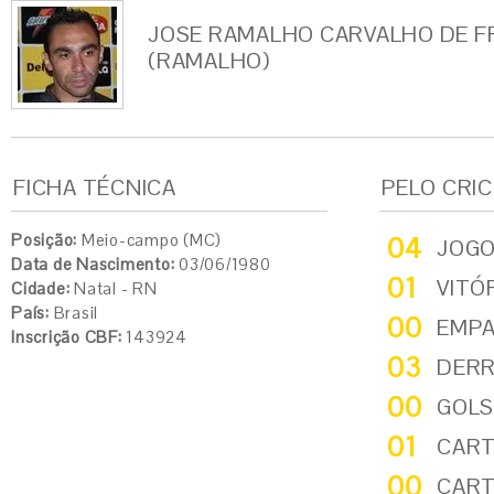
JOSE RAMALHO CARVALHO DE F
(RAMALHO)
FICHA TÉCNICA
PELO CRI
Posição:
Meio-campo (MC)
04
JOG
Data de Nascimento:
03/06/1980
01
VITÓ
Cidade:
Natal - RN
País:
Brasil
00
EMP
Inscrição CBF:
143924
03
DER
00
GOLS
01
CART
00
CART