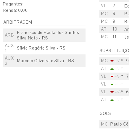
Pagantes:
VL
7
E
Renda: 0,00
MC
8
Pa
MC
9
B
ARBITRAGEM
AT
10
A
Francisco de Paula dos Santos
ARB
MC
11
Je
Silva Neto - RS
AUX
Sílvio Rogério Silva - RS
1
SUBSTITUIÇ
AUX
Marcelo Oliveira e Silva - RS
MC
9
--'/-º
2
AT
--'/-º
VL
7
--'/-º
VL
--'/-º
VL
6
--'/-º
AT
--'/-º
GOLS
MC
Paulo Cé