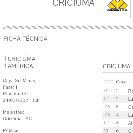
CRICIÚMA
FICHA TÉCNICA
1
CRICIÚMA
1
AMÉRICA
CRICIÚMA
Copa Sul Minas
TEC
Cuca
Fase: 1
GL
1
R
Rodada: 13
LD
2
Lu
24/03/2002 - 16h
ZA
3
C
Majestoso
ZA
4
Lu
Criciúma - SC
LE
5
Al
Público:
VL
6
Cl