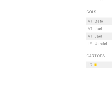
33'/2º
GOLS
AT
Beto
AT
Jael
AT
Jael
LE
Uendel
CARTÕES
LD
S
E
S
E
S