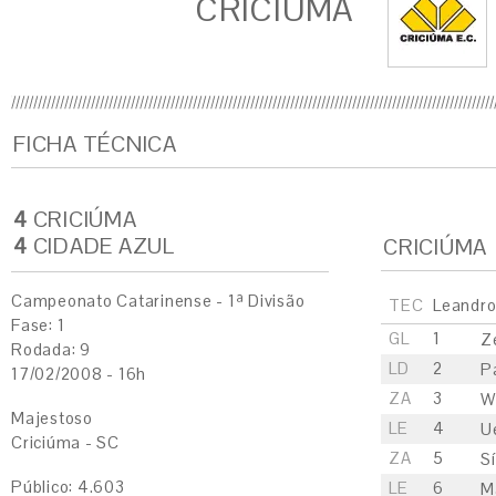
CRICIÚMA
FICHA TÉCNICA
4
CRICIÚMA
4
CIDADE AZUL
CRICIÚMA
Campeonato Catarinense - 1ª Divisão
TEC
Leandr
Fase: 1
GL
1
Z
Rodada: 9
LD
2
P
17/02/2008 - 16h
ZA
3
W
Majestoso
LE
4
U
Criciúma - SC
ZA
5
Sí
Público: 4.603
LE
6
M