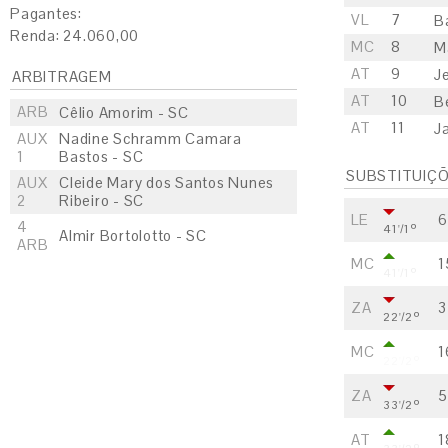
Pagantes:
VL
7
Ba
Renda: 24.060,00
MC
8
M
AT
9
J
ARBITRAGEM
AT
10
B
ARB
Cêlio Amorim - SC
AT
11
J
AUX
Nadine Schramm Camara
1
Bastos - SC
SUBSTITUIÇ
AUX
Cleide Mary dos Santos Nunes
2
Ribeiro - SC
LE
6
4
41'/1º
Almir Bortolotto - SC
ARB
MC
1
41'/1º
ZA
3
22'/2º
MC
1
22'/2º
ZA
5
33'/2º
AT
1