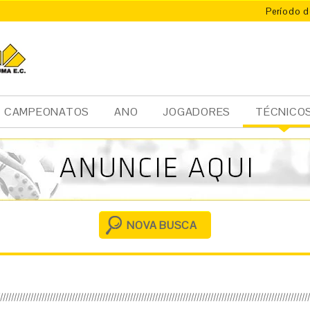
Período d
CAMPEONATOS
ANO
JOGADORES
TÉCNICO
Ini
cia
l
NOVA BUSCA