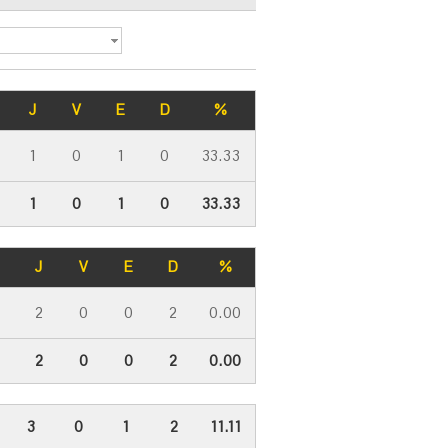
J
V
E
D
%
1
0
1
0
33.33
1
0
1
0
33.33
J
V
E
D
%
2
0
0
2
0.00
2
0
0
2
0.00
3
0
1
2
11.11