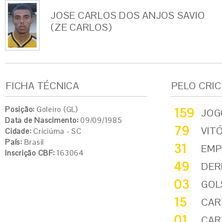
JOSE CARLOS DOS ANJOS SAVIO
(ZE CARLOS)
FICHA TÉCNICA
PELO CRI
Posição:
Goleiro (GL)
159
JOG
Data de Nascimento:
09/09/1985
79
VIT
Cidade:
Criciúma - SC
País:
Brasil
31
EMP
Inscrição CBF:
163064
49
DER
03
GOL
15
CAR
01
CAR