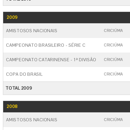
2009
GO
CARTÃO AMARELO
CARTÃO VERM
AMISTOSOS NACIONAIS
CRICIÚMA
CAMPEONATO BRASILEIRO - SÉRIE C
CRICIÚMA
CAMPEONATO CATARINENSE - 1ª DIVISÃO
CRICIÚMA
COPA DO BRASIL
CRICIÚMA
TOTAL 2009
2008
GO
CARTÃO AMARELO
CARTÃO VERM
AMISTOSOS NACIONAIS
CRICIÚMA