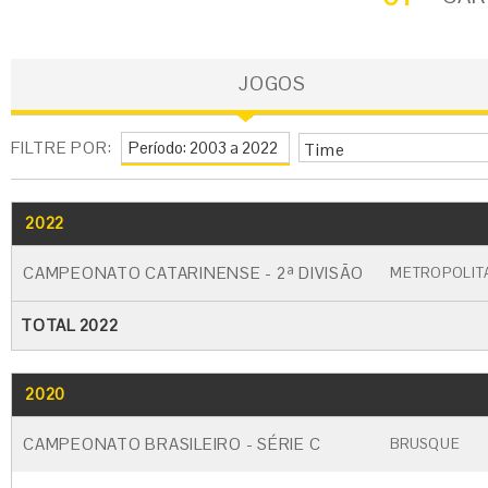
JOGOS
FILTRE POR:
Time
2022
GO
CARTÃO AMARELO
CARTÃO VERM
CAMPEONATO CATARINENSE - 2ª DIVISÃO
METROPOLIT
TOTAL 2022
2020
GO
CARTÃO AMARELO
CARTÃO VERM
CAMPEONATO BRASILEIRO - SÉRIE C
BRUSQUE