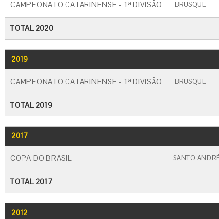
CAMPEONATO CATARINENSE - 1ª DIVISÃO
BRUSQUE
TOTAL 2020
2019
GO
CARTÃO AMARELO
CARTÃO VERM
CAMPEONATO CATARINENSE - 1ª DIVISÃO
BRUSQUE
TOTAL 2019
2017
GO
CARTÃO AMARELO
CARTÃO VERME
COPA DO BRASIL
SANTO ANDR
TOTAL 2017
2012
GO
CARTÃO AMARELO
CARTÃO VERME