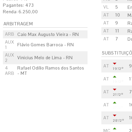
Pagantes: 473
VL
5
Er
Renda: 6.250,00
AT
10
Ma
AT
9
R
ARBITRAGEM
AT
11
Ra
ARB
Caio Max Augusto Vieira - RN
AT
7
D
AUX
Flávio Gomes Barroca - RN
1
SUBSTITUIÇ
AUX
Vinicius Melo de Lima - RN
2
AT
9
4
Rafael Odílio Ramos dos Santos
19'/2º
ARB
- MT
AT
1
19'/2º
AT
7
21'/2º
AT
1
21'/2º
AT
1
28'/2º
MC
2