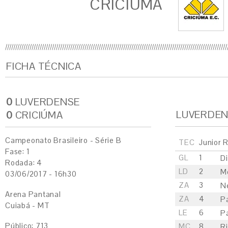
CRICIÚMA
FICHA TÉCNICA
0
LUVERDENSE
LUVERDEN
0
CRICIÚMA
Campeonato Brasileiro - Série B
TEC
Junior 
Fase: 1
GL
1
Di
Rodada: 4
LD
2
M
03/06/2017 - 16h30
ZA
3
N
Arena Pantanal
ZA
4
P
Cuiabá - MT
LE
6
P
Público: 713
MC
8
R