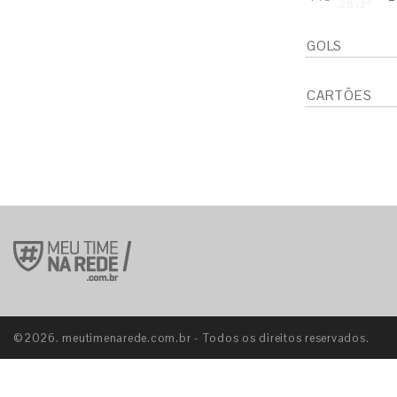
28'/2º
GOLS
CARTÕES
S
E
S
©2026. meutimenarede.com.br - Todos os direitos reservados.
E
S