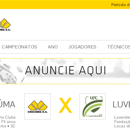
Período d
X
ÚMA
CAMPEONATOS
ANO
JOGADORES
TÉCNICO
X
ÚMA
LUV
te Clube
Luverde
 79 anos
Fundaçã
úma • SC
Lucas d