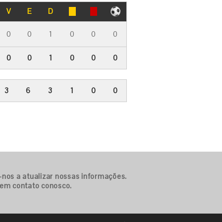
V
E
D
0
0
1
0
0
0
0
0
1
0
0
0
3
6
3
1
0
0
-nos a atualizar nossas informações.
 em contato conosco.