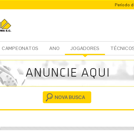
Período d
CAMPEONATOS
ANO
JOGADORES
TÉCNICO
Ini
cia
l
NOVA BUSCA