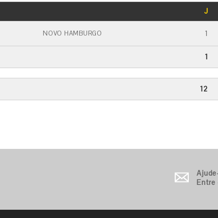
GOLS
J
CARTÃO AMARELO
CARTÃO VERMELHO
1
NOVO HAMBURGO
1
12
Ajude
Entre