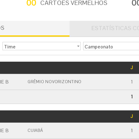
00
0
CARTÕES VERMELHOS
OS
ESTATÍSTICAS C
Time
Campeonato
GOLS
J
CARTÃO AMARELO
CARTÃO VERMELHO
IE B
1
GRÊMIO NOVORIZONTINO
1
GOLS
J
CARTÃO AMARELO
CARTÃO VERMELHO
IE B
1
CUIABÁ