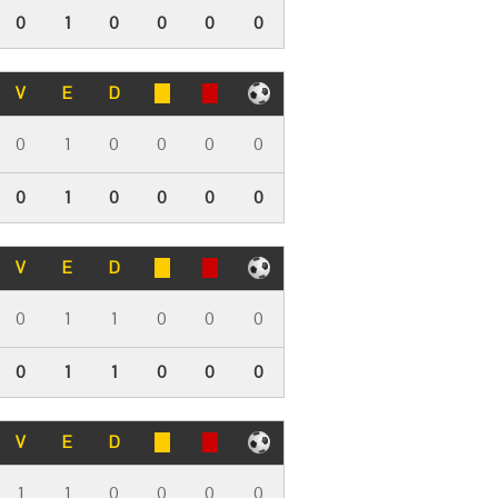
0
1
0
0
0
0
V
E
D
0
1
0
0
0
0
0
1
0
0
0
0
V
E
D
0
1
1
0
0
0
0
1
1
0
0
0
V
E
D
1
1
0
0
0
0