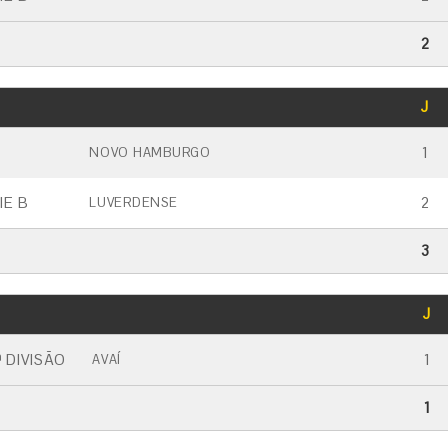
2
GOLS
J
CARTÃO AMARELO
CARTÃO VERMELHO
1
NOVO HAMBURGO
IE B
2
LUVERDENSE
3
GOLS
J
CARTÃO AMARELO
CARTÃO VERMELHO
 DIVISÃO
1
AVAÍ
1