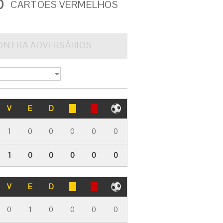
0
CARTÕES VERMELHOS
ONTRA ADVERSÁRIOS
V
E
D
1
0
0
0
0
0
1
0
0
0
0
0
V
E
D
0
1
0
0
0
0