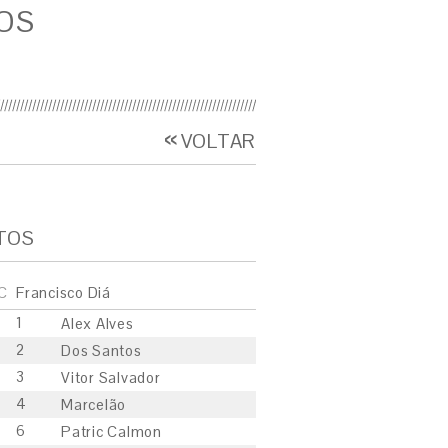
OS
VOLTAR
TOS
C
Francisco Diá
1
Alex Alves
2
Dos Santos
3
Vitor Salvador
4
Marcelão
6
Patric Calmon