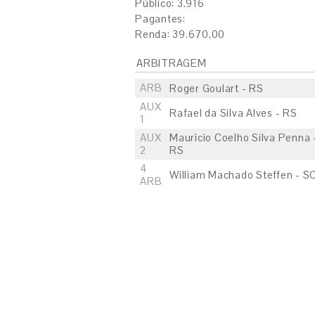
Público: 3.916
Pagantes:
Renda: 39.670,00
ARBITRAGEM
ARB
Roger Goulart - RS
AUX
Rafael da Silva Alves - RS
1
AUX
Mauricio Coelho Silva Penna 
2
RS
4
William Machado Steffen - S
ARB