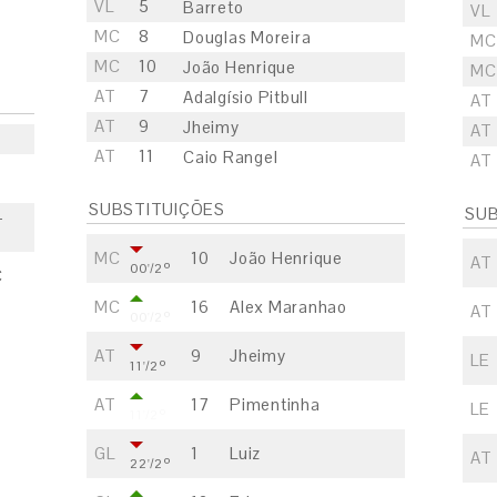
VL
5
Barreto
VL
MC
8
Douglas Moreira
MC
MC
10
João Henrique
MC
AT
7
Adalgísio Pitbull
AT
AT
9
Jheimy
AT
AT
11
Caio Rangel
AT
SUBSTITUIÇÕES
SUB
-
MC
10
João Henrique
AT
00'/2º
C
MC
16
Alex Maranhao
AT
00'/2º
AT
9
Jheimy
LE
11'/2º
AT
17
Pimentinha
LE
11'/2º
GL
1
Luiz
AT
22'/2º