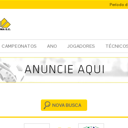
Período d
X
ÚMA
CAMPEONATOS
ANO
JOGADORES
TÉCNICO
NOVA BUSCA