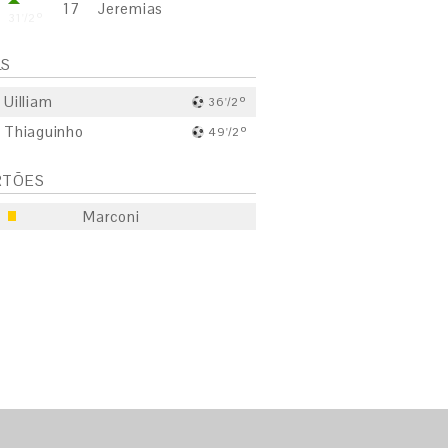
17
Jeremias
31'/2º
LS
Uilliam
36'/2º
Thiaguinho
49'/2º
RTÕES
Marconi
S
E
S
E