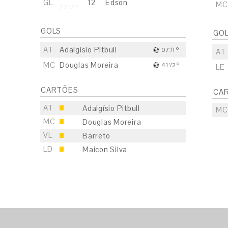
GL
12
Edson
MC
22'/2º
GOLS
GO
AT
Adalgísio Pitbull
07'/1º
AT
MC
Douglas Moreira
41'/2º
LE
CARTÕES
CA
AT
Adalgísio Pitbull
MC
MC
Douglas Moreira
VL
Barreto
S
LD
Maicon Silva
E
S
E