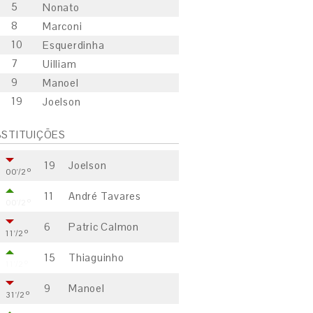
5
Nonato
8
Marconi
10
Esquerdinha
7
Uilliam
9
Manoel
19
Joelson
STITUIÇÕES
19
Joelson
00'/2º
11
André Tavares
00'/2º
6
Patric Calmon
11'/2º
15
Thiaguinho
11'/2º
9
Manoel
31'/2º