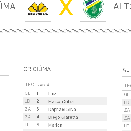
X
ÚMA
ALT
CRICIÚMA
AL
TEC
Deivid
TE
GL
1
Luiz
GL
LD
2
Maicon Silva
LD
ZA
3
Raphael Silva
ZA
ZA
4
Diego Giaretta
ZA
LE
6
Marlon
LE