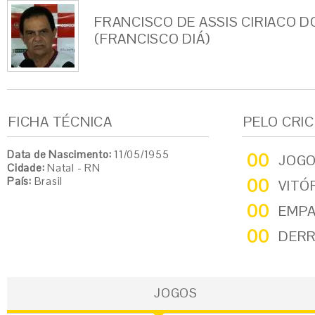
FRANCISCO DE ASSIS CIRIACO 
(FRANCISCO DIÁ)
FICHA TÉCNICA
PELO CRI
Data de Nascimento:
11/05/1955
00
JOG
Cidade:
Natal - RN
País:
Brasil
00
VITÓ
00
EMP
00
DER
JOGOS