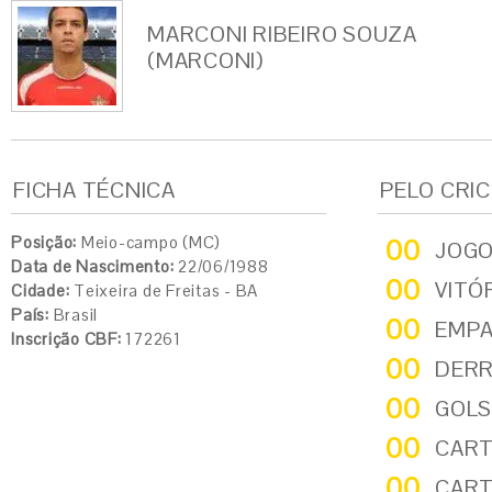
MARCONI RIBEIRO SOUZA
(MARCONI)
FICHA TÉCNICA
PELO CRI
Posição:
Meio-campo (MC)
00
JOG
Data de Nascimento:
22/06/1988
00
VITÓ
Cidade:
Teixeira de Freitas - BA
País:
Brasil
00
EMP
Inscrição CBF:
172261
00
DER
00
GOLS
00
CART
00
CART