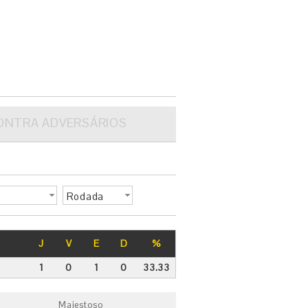
ONTRA ADVERSÁRIOS
Rodada
J
V
E
D
%
1
0
1
0
33.33
Majestoso