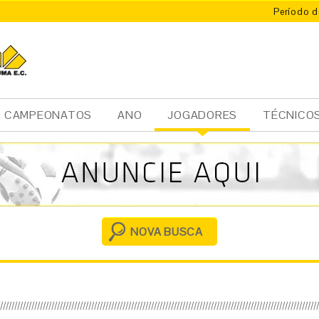
Período d
CAMPEONATOS
ANO
JOGADORES
TÉCNICO
Ini
cia
l
NOVA BUSCA