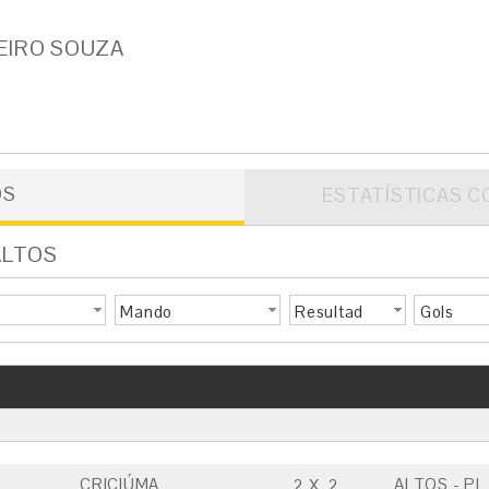
EIRO SOUZA
OS
ESTATÍSTICAS C
ALTOS
Mando
Resultad
Gols
o
CRICIÚMA
ALTOS - PI
2
X
2