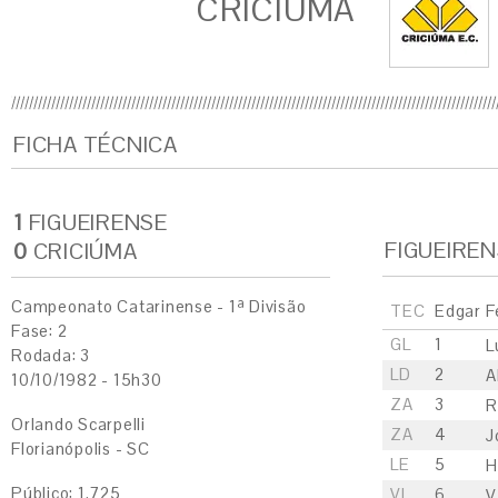
CRICIÚMA
FICHA TÉCNICA
1
FIGUEIRENSE
FIGUEIRE
0
CRICIÚMA
Campeonato Catarinense - 1ª Divisão
TEC
Edgar F
Fase: 2
GL
1
L
Rodada: 3
LD
2
A
10/10/1982 - 15h30
ZA
3
R
Orlando Scarpelli
ZA
4
J
Florianópolis - SC
LE
5
H
Público: 1.725
VL
6
V