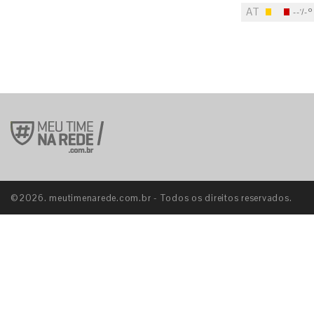
AT
--'/-º
S
©2026. meutimenarede.com.br - Todos os direitos reservados.
E
S
E