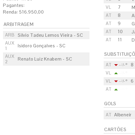
Pagantes:
VL
7
M
Renda: 516.950,00
AT
8
A
AT
9
G
ARBITRAGEM
AT
10
J
ARB
Silvio Tadeu Lemos Vieira - SC
AT
11
D
AUX
Isidoro Gonçalves - SC
1
SUBSTITUIÇ
AUX
Renato Luiz Knabem - SC
2
AT
8
--'/-º
VL
--'/-º
VL
6
--'/-º
AT
--'/-º
GOLS
AT
Albeneir
CARTÕES