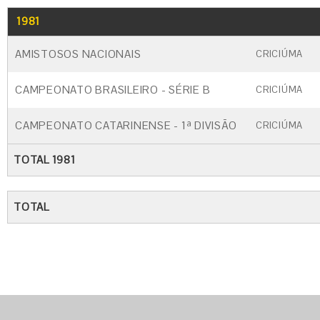
1981
GO
CARTÃO AMARELO
CARTÃO VERM
AMISTOSOS NACIONAIS
CRICIÚMA
CAMPEONATO BRASILEIRO - SÉRIE B
CRICIÚMA
CAMPEONATO CATARINENSE - 1ª DIVISÃO
CRICIÚMA
TOTAL 1981
TOTAL