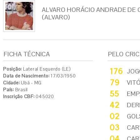
ALVARO HORÁCIO ANDRADE DE 
(ALVARO)
FICHA TÉCNICA
PELO CRI
Posição:
Lateral Esquerdo (LE)
176
JOG
Data de Nascimento:
17/03/1950
79
VIT
Cidade:
Ubá - MG
País:
Brasil
55
EMP
Inscrição CBF:
045020
42
DER
02
GOL
03
CAR
04
CAR