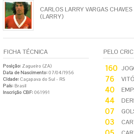
CARLOS LARRY VARGAS CHAVES
(LARRY)
FICHA TÉCNICA
PELO CRI
Posição:
Zagueiro (ZA)
160
JOG
Data de Nascimento:
07/04/1956
76
VIT
Cidade:
Caçapava do Sul - RS
País:
Brasil
40
EMP
Inscrição CBF:
061991
44
DER
07
GOL
03
CAR
05
CAR