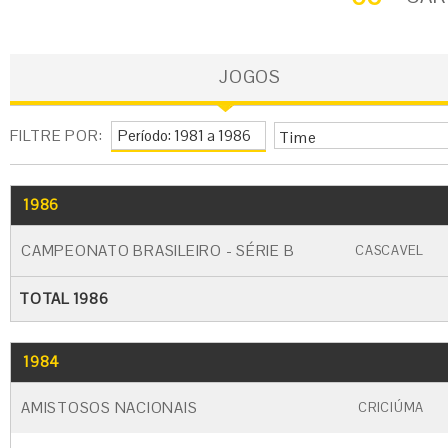
JOGOS
FILTRE POR:
Time
1986
GO
CARTÃO AMARELO
CARTÃO VERME
CAMPEONATO BRASILEIRO - SÉRIE B
CASCAVEL
TOTAL 1986
1984
GO
CARTÃO AMARELO
CARTÃO VERM
AMISTOSOS NACIONAIS
CRICIÚMA