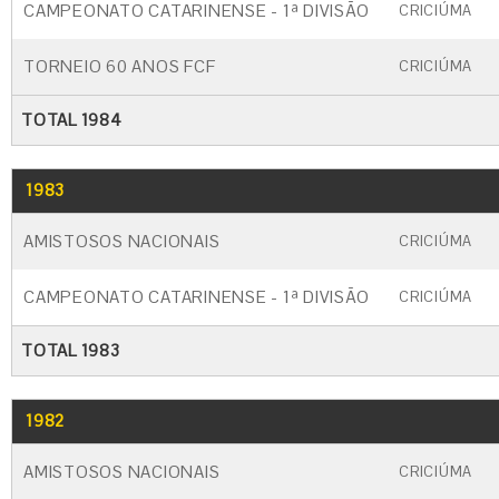
CAMPEONATO CATARINENSE - 1ª DIVISÃO
CRICIÚMA
TORNEIO 60 ANOS FCF
CRICIÚMA
TOTAL 1984
1983
GO
CARTÃO AMARELO
CARTÃO VERM
AMISTOSOS NACIONAIS
CRICIÚMA
CAMPEONATO CATARINENSE - 1ª DIVISÃO
CRICIÚMA
TOTAL 1983
1982
GO
CARTÃO AMARELO
CARTÃO VERM
AMISTOSOS NACIONAIS
CRICIÚMA