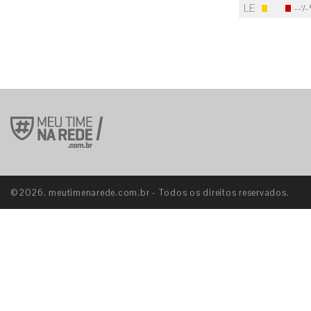
LE
--'/-
S
©2026. meutimenarede.com.br - Todos os direitos reservados.
E
S
E