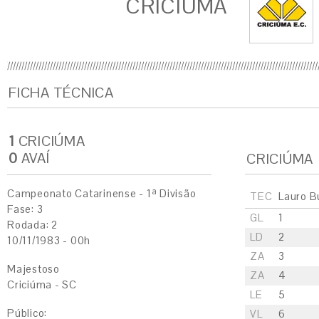
CRICIÚMA
FICHA TÉCNICA
1
CRICIÚMA
0
AVAÍ
CRICIÚMA
Campeonato Catarinense - 1ª Divisão
TEC
Lauro B
Fase: 3
GL
1
Rodada: 2
LD
2
10/11/1983 - 00h
ZA
3
Majestoso
ZA
4
Criciúma - SC
LE
5
Público:
VL
6