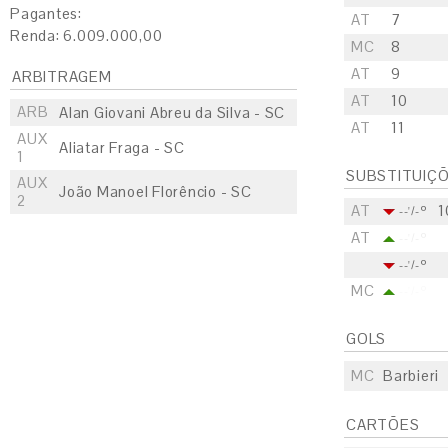
Pagantes:
AT
7
Renda: 6.009.000,00
MC
8
AT
9
ARBITRAGEM
AT
10
ARB
Alan Giovani Abreu da Silva - SC
AT
11
AUX
Aliatar Fraga - SC
1
SUBSTITUIÇ
AUX
João Manoel Florêncio - SC
2
AT
1
--'/-º
AT
--'/-º
--'/-º
MC
--'/-º
GOLS
MC
Barbieri
CARTÕES