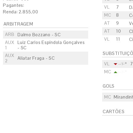
Pagantes:
VL
7
D
Renda: 2.855,00
MC
8
C
AT
9
V
ARBITRAGEM
AT
10
C
ARB
Dalmo Bozzano - SC
VL
11
C
AUX
Luiz Carlos Espíndola Gonçalves
1
- SC
SUBSTITUIÇ
AUX
Aliatar Fraga - SC
2
VL
7
--'/-º
MC
--'/-º
GOLS
MC
Mirandin
CARTÕES