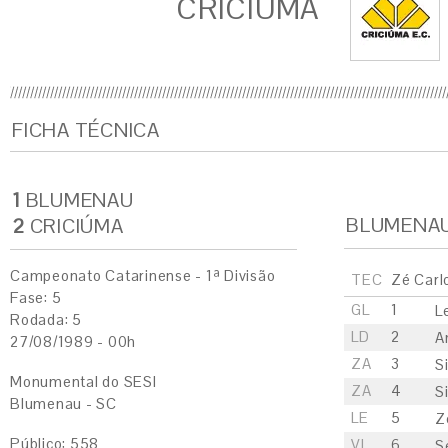
CRICIÚMA
FICHA TÉCNICA
1
BLUMENAU
BLUMENA
2
CRICIÚMA
Campeonato Catarinense - 1ª Divisão
TEC
Zé Carl
Fase: 5
GL
1
L
Rodada: 5
LD
2
A
27/08/1989 - 00h
ZA
3
S
Monumental do SESI
ZA
4
S
Blumenau - SC
LE
5
Z
Público: 558
VL
6
S