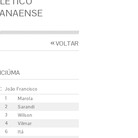
LÉTICO
ANAENSE
VOLTAR
ICIÚMA
C
João Francisco
1
Marola
2
Sarandi
3
Wilson
4
Vilmar
6
Itá