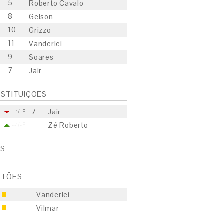
5
Roberto Cavalo
8
Gelson
10
Grizzo
11
Vanderlei
9
Soares
7
Jair
STITUIÇÕES
7
Jair
--'/-º
Zé Roberto
--'/-º
LS
RTÕES
Vanderlei
Vilmar