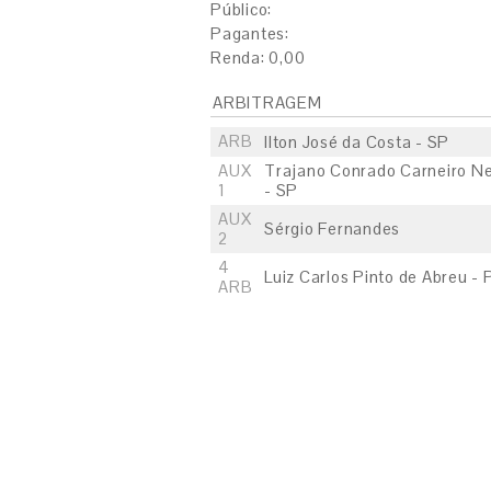
Público:
Pagantes:
Renda: 0,00
ARBITRAGEM
ARB
Ilton José da Costa - SP
AUX
Trajano Conrado Carneiro N
1
- SP
AUX
Sérgio Fernandes
2
4
Luiz Carlos Pinto de Abreu - 
ARB