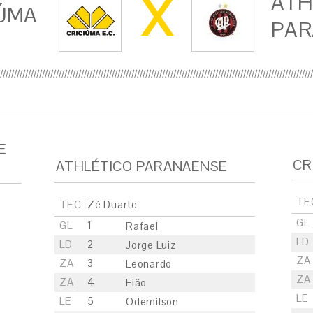
X
ATH
ÚMA
PAR
E
CR
ATHLÉTICO PARANAENSE
TE
TEC
Zé Duarte
GL
GL
1
Rafael
LD
LD
2
Jorge Luiz
ZA
ZA
3
Leonardo
ZA
ZA
4
Fião
LE
LE
5
Odemilson