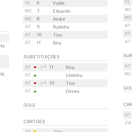
VL
VL
6
Valdir
MC
MC
7
Eduardo
MC
MC
8
André
AT
AT
9
Ratinho
AT
AT
10
Tico
AT
AT
11
Bira
eto
SUB
SUBSTITUIÇÕES
AT
AT
11
Bira
--'/-º
MC
PR
AT
Liminha
--'/-º
AT
10
Tico
--'/-º
GO
AT
Dirceu
--'/-º
CA
GOLS
AT
CARTÕES
ZA
ZA