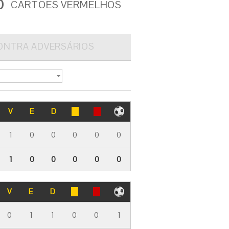
0
CARTÕES VERMELHOS
ONTRA ADVERSÁRIOS
V
E
D
1
0
0
0
0
0
1
0
0
0
0
0
V
E
D
0
1
1
0
0
1