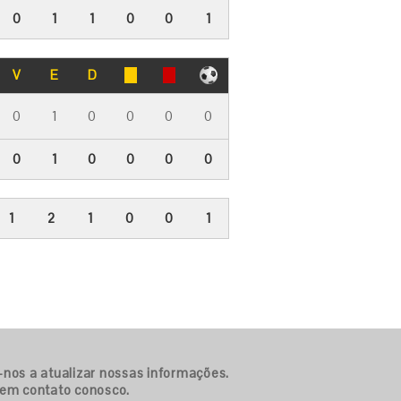
0
1
1
0
0
1
V
E
D
0
1
0
0
0
0
0
1
0
0
0
0
1
2
1
0
0
1
-nos a atualizar nossas informações.
 em contato conosco.