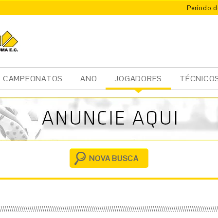
Período d
CAMPEONATOS
ANO
JOGADORES
TÉCNICO
Ini
cia
l
NOVA BUSCA