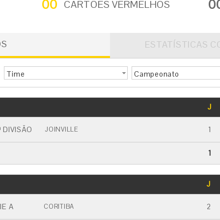
00
0
CARTÕES VERMELHOS
OS
ESTATÍSTICAS C
Time
Campeonato
GOLS
J
CARTÃO AMARELO
CARTÃO VERMELHO
 DIVISÃO
1
JOINVILLE
1
GOLS
J
CARTÃO AMARELO
CARTÃO VERMELHO
IE A
2
CORITIBA