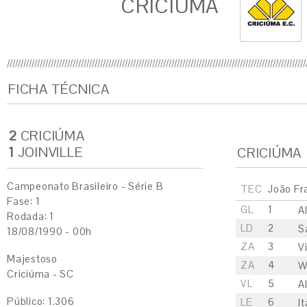
CRICIÚMA
FICHA TÉCNICA
2
CRICIÚMA
1
JOINVILLE
CRICIÚMA
Campeonato Brasileiro - Série B
TEC
João Fr
Fase: 1
GL
1
A
Rodada: 1
LD
2
S
18/08/1990 - 00h
ZA
3
V
Majestoso
ZA
4
W
Criciúma - SC
VL
5
A
Público: 1.306
LE
6
It