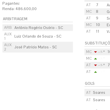
Pagantes:
AT
7
A
Renda: 486.600,00
MC
8
G
AT
9
S
ARBITRAGEM
MC
10
E
ARB
Antônio Rogério Osório - SC
AT
11
V
AUX
Luiz Orlando de Souza - SC
1
SUBSTITUIÇ
AUX
José Patrício Matos - SC
2
MC
1
--'/-º
MC
--'/-º
AT
7
--'/-º
AT
--'/-º
GOLS
AT
Soares
AT
Soares