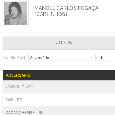
MANOEL CARLOS FOGAÇA
(CARLINHOS)
JOGOS
FILTRE POR:
Adversário
Letr
a
G
CARTÃO AMARELO
CARTÃO VERM
ADVERSÁRIO
JOINVILLE - SC
AVAÍ - SC
CAÇADORENSE - SC