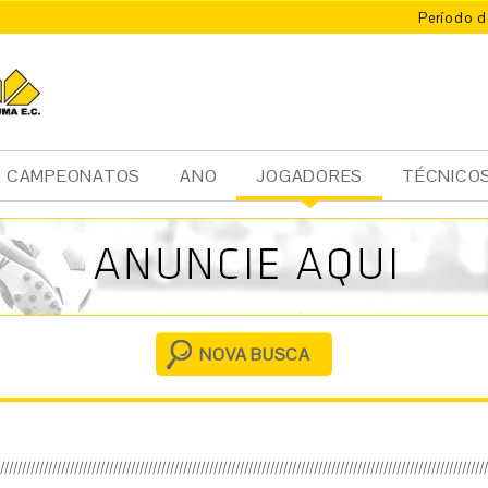
Período d
CAMPEONATOS
ANO
JOGADORES
TÉCNICO
Ini
cia
l
NOVA BUSCA