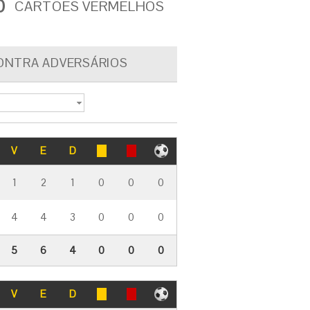
0
CARTÕES VERMELHOS
ONTRA ADVERSÁRIOS
V
E
D
1
2
1
0
0
0
4
4
3
0
0
0
5
6
4
0
0
0
V
E
D