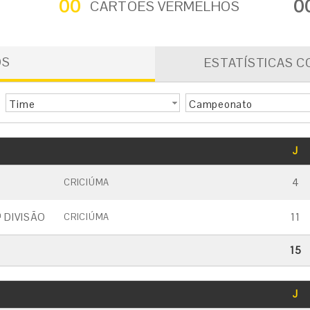
00
0
CARTÕES VERMELHOS
OS
ESTATÍSTICAS C
Time
Campeonato
GOLS
J
CARTÃO AMARELO
CARTÃO VERMELHO
4
CRICIÚMA
 DIVISÃO
11
CRICIÚMA
15
GOLS
J
CARTÃO AMARELO
CARTÃO VERMELHO