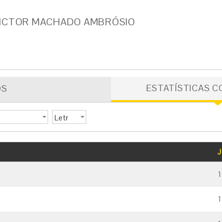
VICTOR MACHADO AMBRÓSIO
ESTATÍSTICAS C
OS
Letr
a
GOLS
CARTÃO AMARELO
CARTÃO VERMELHO
J
1
1