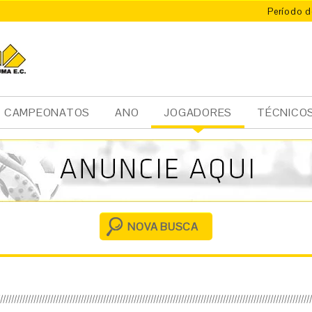
Período d
CAMPEONATOS
ANO
JOGADORES
TÉCNICO
Ini
cia
l
NOVA BUSCA