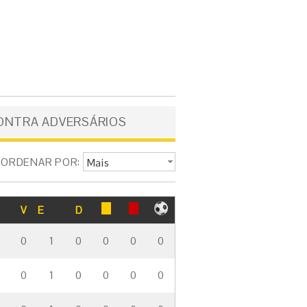
ONTRA ADVERSÁRIOS
ORDENAR POR:
Mais
empates
V
E
D
0
1
0
0
0
0
0
1
0
0
0
0