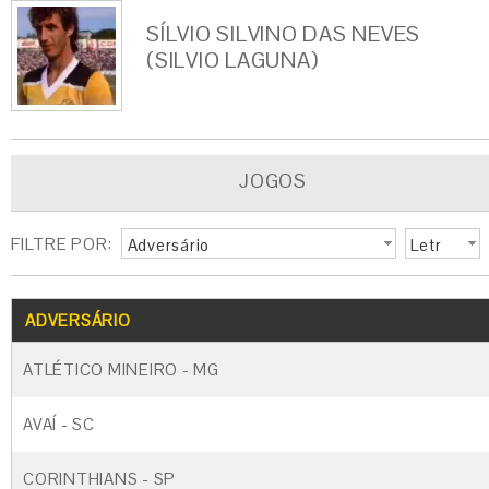
SÍLVIO SILVINO DAS NEVES
(SILVIO LAGUNA)
JOGOS
FILTRE POR:
Adversário
Letr
a
G
CARTÃO AMARELO
CARTÃO VERM
ADVERSÁRIO
ATLÉTICO MINEIRO - MG
AVAÍ - SC
CORINTHIANS - SP