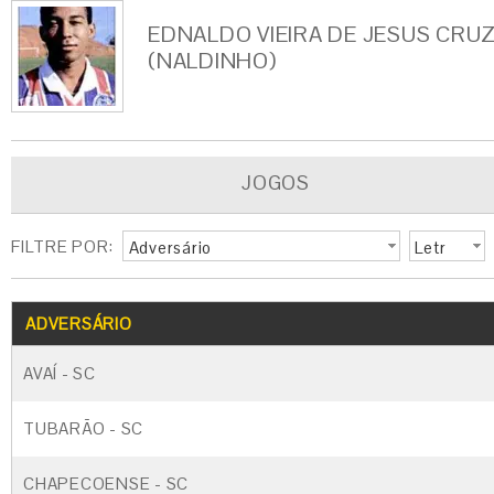
EDNALDO VIEIRA DE JESUS CRU
(NALDINHO)
JOGOS
FILTRE POR:
Adversário
Letr
a
G
CARTÃO AMARELO
CARTÃO VERM
ADVERSÁRIO
AVAÍ - SC
TUBARÃO - SC
CHAPECOENSE - SC