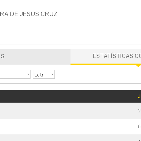
IRA DE JESUS CRUZ
ESTATÍSTICAS C
OS
Letr
a
GOLS
CARTÃO AMARELO
CARTÃO VERMELHO
J
2
6