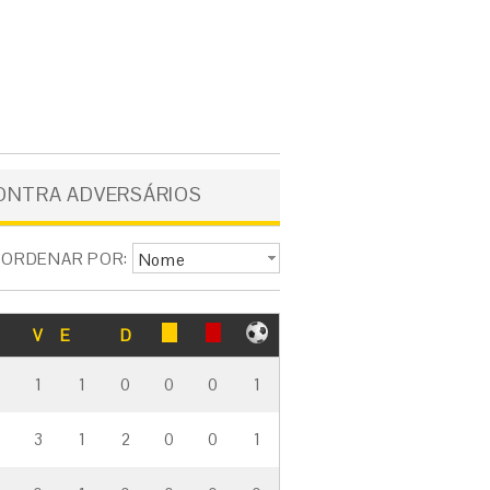
ONTRA ADVERSÁRIOS
ORDENAR POR:
Nome
V
E
D
1
1
0
0
0
1
3
1
2
0
0
1