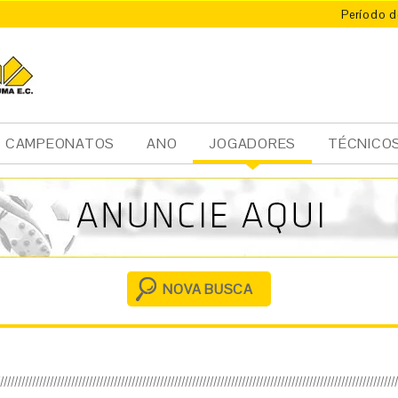
Período d
CAMPEONATOS
ANO
JOGADORES
TÉCNICO
Ini
cia
l
NOVA BUSCA