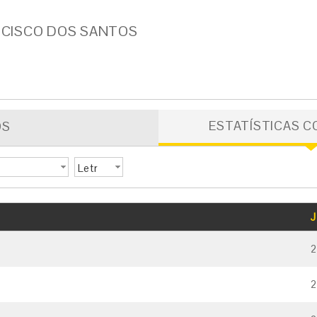
NCISCO DOS SANTOS
ESTATÍSTICAS C
OS
Letr
a
GOLS
CARTÃO AMARELO
CARTÃO VERMELHO
J
2
2