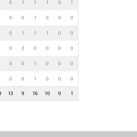
0
1
1
1
0
1
0
0
1
0
0
0
0
1
1
1
0
0
0
2
0
0
0
0
0
0
1
0
0
0
0
0
1
0
0
0
8
13
9
16
10
0
1