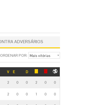
ONTRA ADVERSÁRIOS
ORDENAR POR:
Mais vitórias
V
E
D
2
0
0
2
0
0
2
0
0
1
0
0