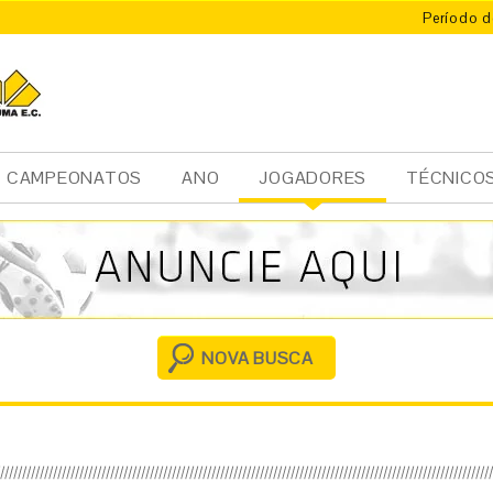
Período d
CAMPEONATOS
ANO
JOGADORES
TÉCNICO
Ini
cia
l
NOVA BUSCA