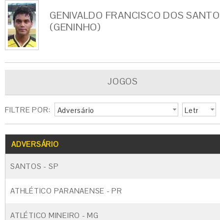
GENIVALDO FRANCISCO DOS SANT
(GENINHO)
JOGOS
FILTRE POR:
Adversário
Letr
a
G
CARTÃO AMARELO
CARTÃO VERM
ADVERSÁRIO
SANTOS - SP
ATHLÉTICO PARANAENSE - PR
ATLÉTICO MINEIRO - MG