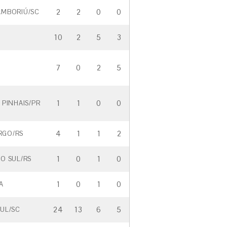
2
2
0
0
AMBORIÚ/SC
10
2
5
3
7
0
2
5
P
1
1
0
0
 PINHAIS/PR
4
1
1
2
RGO/RS
1
0
1
0
O SUL/RS
1
0
1
0
A
24
13
6
5
UL/SC