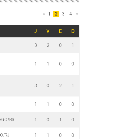
1
2
3
4
A
P
n
r
J
t
V
E
D
�
e
x
ri
i
3
2
0
1
o
m
r
a
1
1
0
0
3
0
2
1
1
1
0
0
1
0
1
0
RGO/RS
1
1
0
0
RO/RJ