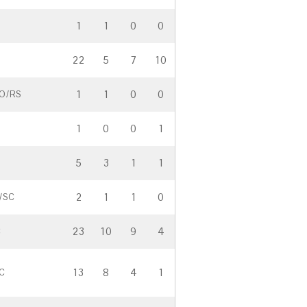
1
1
0
0
22
5
7
10
1
1
0
0
O/RS
1
0
0
1
5
3
1
1
2
1
1
0
/SC
23
10
9
4
C
13
8
4
1
C