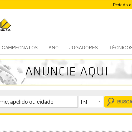
Período d
CAMPEONATOS
ANO
JOGADORES
TÉCNICO
Ini
cia
l