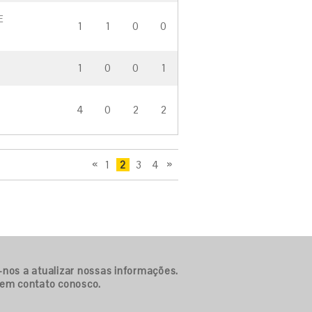
E
1
1
0
0
S
1
0
0
1
4
0
2
2
1
2
3
4
A
P
n
r
t
�
e
x
ri
i
o
m
r
a
-nos a atualizar nossas informações.
 em contato conosco.