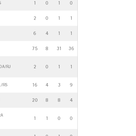
1
0
1
0
S
2
0
1
1
6
4
1
1
75
8
31
36
2
0
1
1
DA/RJ
16
4
3
9
L/RS
20
8
8
4
C
RA
1
1
0
0