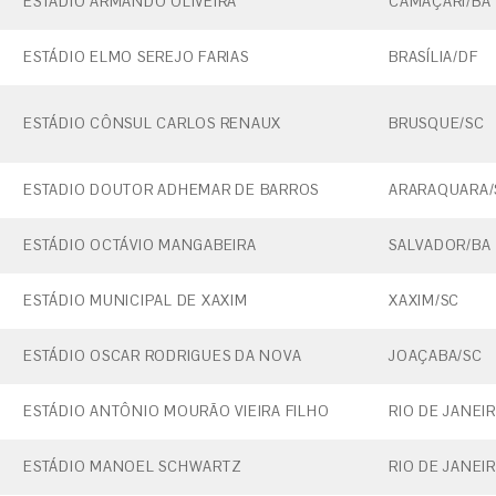
ESTÁDIO ARMANDO OLIVEIRA
CAMAÇARI/BA
ESTÁDIO ELMO SEREJO FARIAS
BRASÍLIA/DF
ESTÁDIO CÔNSUL CARLOS RENAUX
BRUSQUE/SC
ESTADIO DOUTOR ADHEMAR DE BARROS
ARARAQUARA/
ESTÁDIO OCTÁVIO MANGABEIRA
SALVADOR/BA
ESTÁDIO MUNICIPAL DE XAXIM
XAXIM/SC
ESTÁDIO OSCAR RODRIGUES DA NOVA
JOAÇABA/SC
ESTÁDIO ANTÔNIO MOURÃO VIEIRA FILHO
RIO DE JANEI
ESTÁDIO MANOEL SCHWARTZ
RIO DE JANEI