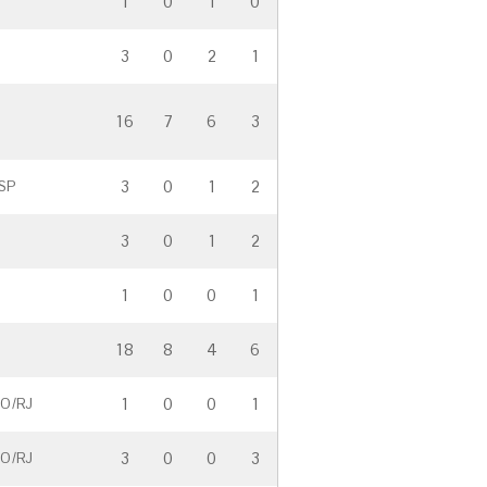
1
0
1
0
3
0
2
1
16
7
6
3
3
0
1
2
SP
3
0
1
2
1
0
0
1
18
8
4
6
1
0
0
1
RO/RJ
3
0
0
3
RO/RJ