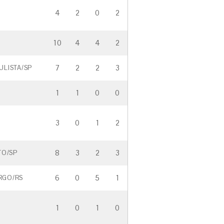
4
2
0
2
10
4
4
2
7
2
2
3
LISTA/SP
1
1
0
0
3
0
1
2
8
3
2
3
TO/SP
6
0
5
1
RGO/RS
1
0
1
0