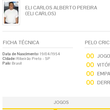
ELI CARLOS ALBERTO PEREIRA
(ELI CARLOS)
FICHA TÉCNICA
PELO CRI
Data de Nascimento:
19/04/1954
00
JOG
Cidade:
Ribeirão Preto - SP
País:
Brasil
00
VITÓ
00
EMP
00
DER
JOGOS