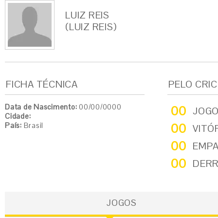
LUIZ REIS
(LUIZ REIS)
FICHA TÉCNICA
PELO CRI
Data de Nascimento:
00/00/0000
00
JOG
Cidade:
País:
Brasil
00
VITÓ
00
EMP
00
DER
JOGOS