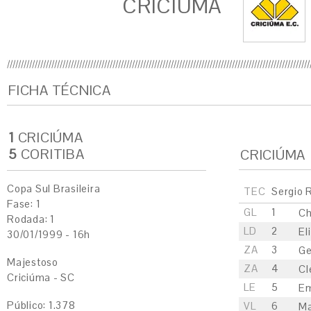
CRICIÚMA
FICHA TÉCNICA
1
CRICIÚMA
5
CORITIBA
CRICIÚMA
Copa Sul Brasileira
TEC
Sergio 
Fase: 1
GL
1
Ch
Rodada: 1
LD
2
El
30/01/1999 - 16h
ZA
3
Ge
Majestoso
ZA
4
Cl
Criciúma - SC
LE
5
E
Público: 1.378
VL
6
Ma