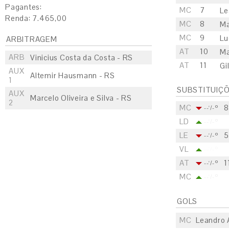
Pagantes:
MC
7
Le
Renda: 7.465,00
MC
8
Ma
MC
9
Lu
ARBITRAGEM
AT
10
Ma
ARB
Vinicius Costa da Costa - RS
AT
11
Gi
AUX
Altemir Hausmann - RS
1
SUBSTITUIÇ
AUX
Marcelo Oliveira e Silva - RS
2
MC
8
--'/-º
LD
--'/-º
LE
5
--'/-º
VL
--'/-º
AT
1
--'/-º
MC
--'/-º
GOLS
MC
Leandro 