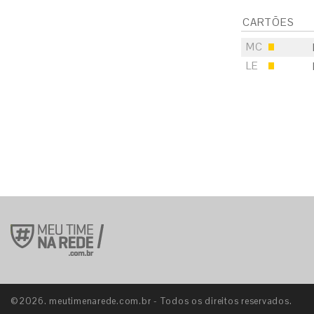
CARTÕES
MC
LE
S
E
S
E
S
E
©2026. meutimenarede.com.br - Todos os direitos reservados.